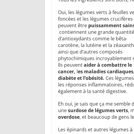
Oui, les légumes verts à feuilles v
foncées et les légumes crucifères
peuvent être
puissamment sain
contiennent une grande quantit
d’antioxydants comme le bêta-
carotène, la lutéine et la zéaxanth
ainsi que d’autres composés
phytochimiques incroyablement s
Ils peuvent
aider à combattre le
cancer,
l
es maladies cardiaques,
diabète et l’obésité.
Ces légumes 
les réponses inflammatoires, rédu
également à la santé digestive.
Eh oui, je sais que ça me semble d
une
surdose de légumes verts
, 
overdose
, et beaucoup de gens l
Les épinards et autres légumes à f