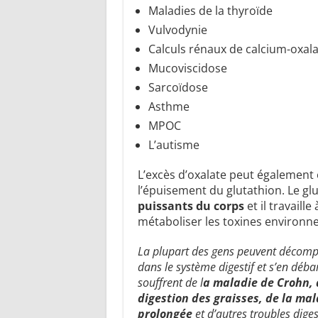
Maladies de la thyroïde
Vulvodynie
Calculs rénaux de calcium-oxal
Mucoviscidose
Sarcoïdose
Asthme
MPOC
L’autisme
L’excès d’oxalate peut également
l’épuisement du glutathion. Le gl
puissants du corps
et il travaill
métaboliser les toxines environn
La plupart des gens peuvent décompo
dans le système digestif et s’en déba
souffrent de l
a maladie de Crohn, 
digestion des graisses, de la ma
prolongée
et d’autres troubles diges