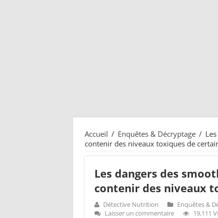
Accueil
/
Enquêtes & Décryptage
/
Les
contenir des niveaux toxiques de certa
Les dangers des smoot
contenir des niveaux t
Détective Nutrition
Enquêtes & D
Laisser un commentaire
19,111 V