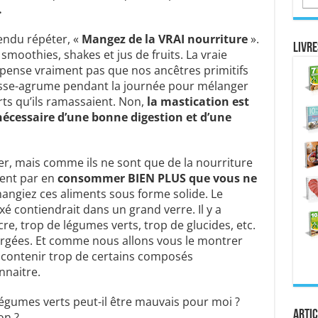
.
ndu répéter, «
Mangez de la VRAI nourriture
».
Livre
smoothies, shakes et jus de fruits. La vraie
ne pense vraiment pas que nos ancêtres primitifs
esse-agrume pendant la journée pour mélanger
rts qu’ils ramassaient. Non,
la mastication est
nécessaire d’une bonne digestion et d’une
r, mais comme ils ne sont que de la nourriture
ment par en
consommer BIEN PLUS que vous ne
angiez ces aliments sous forme solide. Le
é contiendrait dans un grand verre. Il y a
cre, trop de légumes verts, trop de glucides, etc.
gées. Et comme nous allons vous le montrer
i contenir trop de certains composés
nnaitre.
gumes verts peut-il être mauvais pour moi ?
Artic
on ?