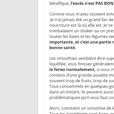
bénéfique,
l’excès n’est PAS BON
Comme vous m’avez souvent ente
Je n’ai jamais été un grand fan de 
nourriture est là où elle est. Je 
trimbalaient un shaker ou un pr
toutes les baies et les légumes ve
importante, et c’est une partie 
bonne santé.
Les smoothies semblent être supe
liquéfiée, vous finissez générale
le feriez normalement,
si vous m
contenu d’une grande assiette mix
souvent trop de fruits, trop de su
Tous consommés en quelques gor
dans un instant, ils peuvent auss
problématiques qu’il vous faut co
Alors, comment un smoothie de lé
Tous les ingrédients sont bons, n