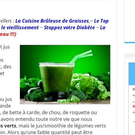
ellers :
La Cuisine Brûleuse de Graisses
,~
Le Top
le vieillissement
~
Stoppez votre Diabète
~
La
eau !!!)
t jus
es
, des
et
u jus
rande
, de bette à carde, de chou, de roquette ou
s avons entendu toute notre vie que nous
s verts
, mais le jus/smoothie de légumes verts
in. Alors qu’une faible quantité peut être