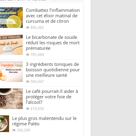
Combattez l’inflammation
avec cet élixir matinal de
curcuma et de citron
806,382
Le bicarbonate de soude
réduit les risques de mort
prématurée
785,484
3 ingrédients toniques de
boisson quotidienne pour
une meilleure santé
586,047
Le café pourrait-il aider à
protéger votre foie de
l’alcool?
418,656
Le plus gros malentendu sur le
régime Paléo
306,289