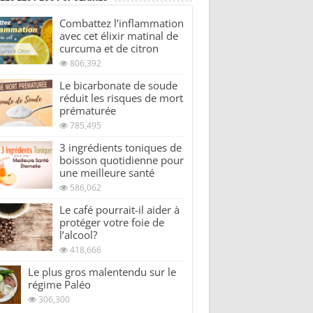
Combattez l’inflammation
avec cet élixir matinal de
curcuma et de citron
806,392
Le bicarbonate de soude
réduit les risques de mort
prématurée
785,495
3 ingrédients toniques de
boisson quotidienne pour
une meilleure santé
586,062
Le café pourrait-il aider à
protéger votre foie de
l’alcool?
418,666
Le plus gros malentendu sur le
régime Paléo
306,300