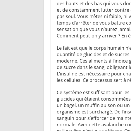
des hauts et des bas qui vous do
et de constamment lutter contre d
pas seul. Vous n’êtes ni faible, n
temps d’arrêter de vous battre co
sensation que vous n’aurez jamais
Comment peut-on y arriver ? En éq
Le fait est que le corps humain n’
quantité de glucides et de sucre
moderne. Ces aliments à l’indice 
de sucre dans le sang, obligeant l
L’insuline est nécessaire pour cha
les cellules. Ce processus sert à r
Ce système est suffisant pour les
glucides qui étaient consommée
un bagel, un muffin au son ou un 
organisme est surchargé. De l’ins
sanguin pour s’efforcer de mainte
normale. Avec cette avalanche cons
et l’insuline n’est plus efficace. O