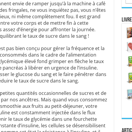
nnent envie de ramper jusqu’à la machine à café
es fringales, ne vous inquiétez pas, vous n’êtes
i vieux, ni même complètement fou. Il est grand
Livre
ntre votre corps et de mettre fin à cette
 assez d’énergie pour affronter la journée.
uilibrant le taux de sucre dans le sang !
est pas bien conçu pour gérer la fréquence et la
s consommés dans le cadre de l’alimentation
glycémique élevé fond grimper en flèche le taux
e pancréas à libérer en urgence de l’insuline.
sser le glucose du sang et le faire pénétrer dans
éduire le taux de sucre dans le sang.
 petites quantités occasionnelles de sucres et de
s par nos ancêtres. Mais quand vous consommez
smoothie aux fruits au petit-déjeuner, votre
uline est constamment injectée dans le flux
nir le taux de glycémie dans une fourchette
tante d’insuline, les cellules se désensibilisent
Artic
n nomme cet état la résistance à l’insuline, et il