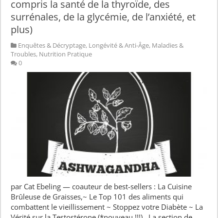
compris la santé de la thyroïde, des
surrénales, de la glycémie, de l’anxiété, et
plus)
Enquêtes & Décryptage
,
Longévité & Anti-Âge
,
Maladies &
Troubles
,
Nutrition Pratique
0
par Cat Ebeling — coauteur de best-sellers : La Cuisine
Brûleuse de Graisses,~ Le Top 101 des aliments qui
combattent le vieillissement ~ Stoppez votre Diabète ~ La
Vérité sur la Testostérone (*nouveau !!!) La section de