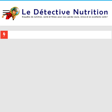
Buvez ceci 2 heures avant le coucher pour mieux dormir (et 5 conseil