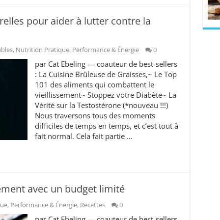
lles pour aider à lutter contre la
ubles
,
Nutrition Pratique
,
Performance & Énergie
0
par Cat Ebeling — coauteur de best-sellers
: La Cuisine Brûleuse de Graisses,~ Le Top
101 des aliments qui combattent le
vieillissement~ Stoppez votre Diabète~ La
Vérité sur la Testostérone (*nouveau !!!)
Nous traversons tous des moments
difficiles de temps en temps, et c’est tout à
fait normal. Cela fait partie …
ment avec un budget limité
que
,
Performance & Énergie
,
Recettes
0
par Cat Ebeling — coauteur de best-sellers