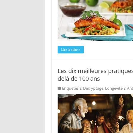
Lire la suite »
Les dix meilleures pratiques
delà de 100 ans
Enquêtes & Décryptage
,
Longévité & Ant