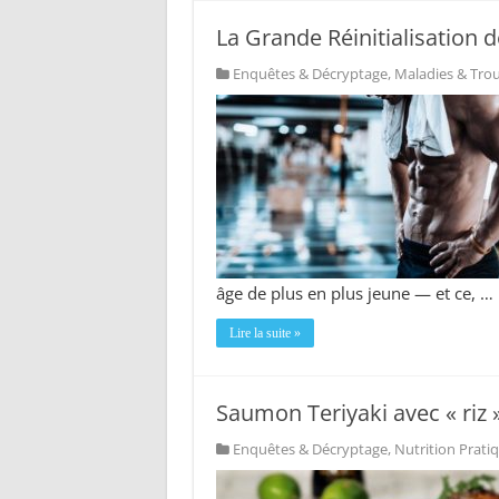
La Grande Réinitialisation 
Enquêtes & Décryptage
,
Maladies & Tro
âge de plus en plus jeune — et ce, …
Lire la suite »
Saumon Teriyaki avec « riz »
Enquêtes & Décryptage
,
Nutrition Prati