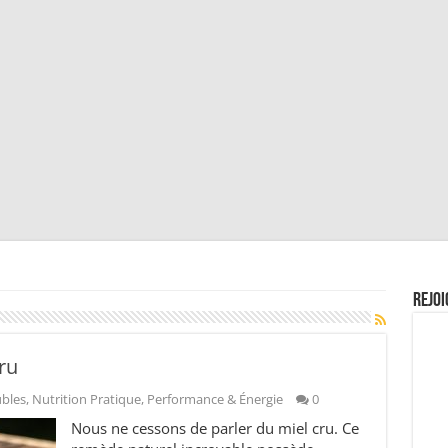
Rejoi
ru
ubles
,
Nutrition Pratique
,
Performance & Énergie
0
Nous ne cessons de parler du miel cru. Ce