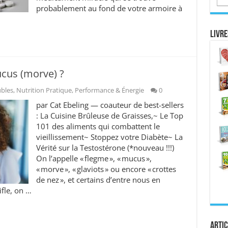
probablement au fond de votre armoire à
Livre
ucus (morve) ?
ubles
,
Nutrition Pratique
,
Performance & Énergie
0
par Cat Ebeling — coauteur de best-sellers
: La Cuisine Brûleuse de Graisses,~ Le Top
101 des aliments qui combattent le
vieillissement~ Stoppez votre Diabète~ La
Vérité sur la Testostérone (*nouveau !!!)
On l’appelle « flegme », « mucus »,
« morve », « glaviots » ou encore « crottes
de nez », et certains d’entre nous en
fle, on …
Artic