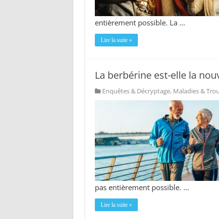
entièrement possible. La …
Lire la suite »
La berbérine est-elle la nouv
Enquêtes & Décryptage
,
Maladies & Tro
pas entièrement possible. …
Lire la suite »