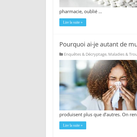
pharmacie, oublié …
Lire la suite »
Pourquoi ai-je autant de m
Enquêtes & Décryptage
,
Maladies & Tro
produisent plus que d’autres. On reni
Lire la suite »