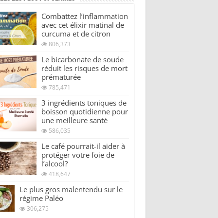
Combattez l’inflammation
avec cet élixir matinal de
curcuma et de citron
806,373
Le bicarbonate de soude
réduit les risques de mort
prématurée
785,471
3 ingrédients toniques de
boisson quotidienne pour
une meilleure santé
586,035
Le café pourrait-il aider à
protéger votre foie de
l’alcool?
418,647
Le plus gros malentendu sur le
régime Paléo
306,275