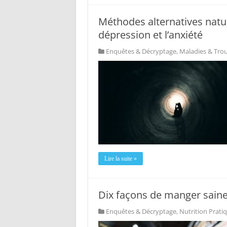
Méthodes alternatives nature
dépression et l’anxiété
Enquêtes & Décryptage
,
Maladies & Tro
Lire la suite »
Dix façons de manger saine
Enquêtes & Décryptage
,
Nutrition Prati