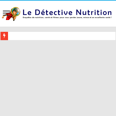
Buvez ceci 2 heures avant le coucher pour mieux dormir (et 5 conseil