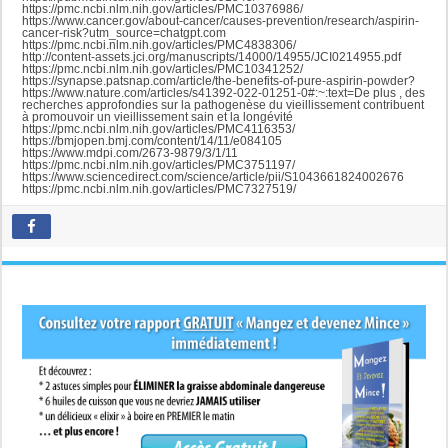
https://pmc.ncbi.nlm.nih.gov/articles/PMC10376986/
https://www.cancer.gov/about-cancer/causes-prevention/research/aspirin-
cancer-risk?utm_source=chatgpt.com
https://pmc.ncbi.nlm.nih.gov/articles/PMC4838306/
http://content-assets.jci.org/manuscripts/14000/14955/JCI0214955.pdf
https://pmc.ncbi.nlm.nih.gov/articles/PMC10341252/
https://synapse.patsnap.com/article/the-benefits-of-pure-aspirin-powder?
https://www.nature.com/articles/s41392-022-01251-0#:~:text=De plus , des
recherches approfondies sur la pathogenèse du vieillissement contribuent
à promouvoir un vieillissement sain et la longévité
https://pmc.ncbi.nlm.nih.gov/articles/PMC4116353/
https://bmjopen.bmj.com/content/14/11/e084105
https://www.mdpi.com/2673-9879/3/1/11
https://pmc.ncbi.nlm.nih.gov/articles/PMC3751197/
https://www.sciencedirect.com/science/article/pii/S1043661824002676
https://pmc.ncbi.nlm.nih.gov/articles/PMC7327519/