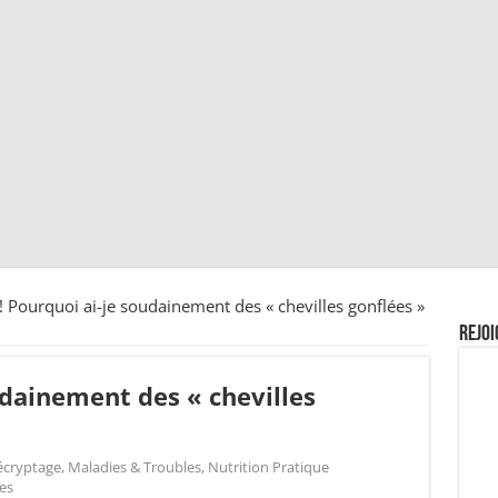
 ! Pourquoi ai-je soudainement des « chevilles gonflées »
Rejoi
udainement des « chevilles
écryptage
,
Maladies & Troubles
,
Nutrition Pratique
es