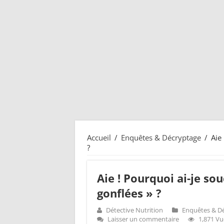
Accueil
/
Enquêtes & Décryptage
/
Aie
?
Aie ! Pourquoi ai-je so
gonflées » ?
Détective Nutrition
Enquêtes & D
Laisser un commentaire
1,871 Vu