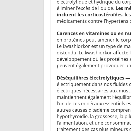
électrolytique et hydrique du cor
éliminer l’excès de liquide.
Les m
incluent les corticostéroïdes
, le
médicaments contre l’hypertensi
Carences en vitamines ou en n
en protéines peut amener le corps
Le kwashiorkor est un type de ma
distendu. Le kwashiorkor affecte 
développement où les protéines s
peuvent également provoquer un
Déséquilibres électrolytiques —
électriquement dans nos fluides c
électriques nécessaires aux muscle
maintiennent également l’équilibr
l’un de ces minéraux essentiels e
autres causes d’œdème comprennen
hypothyroïdie, la grossesse, la pi
l’alimentation, et une consommati
traitement des cas plus mineurs d