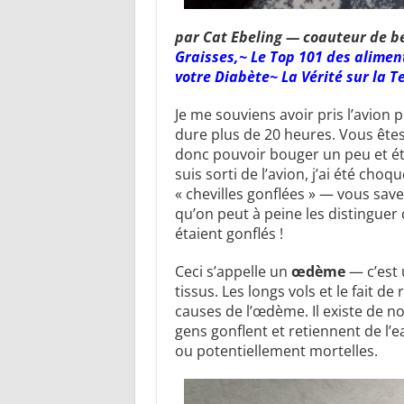
par Cat Ebeling — coauteur de bes
Graisses
,~
Le Top 101 des alimen
votre Diabète
~
La Vérité sur la 
Je me souviens avoir pris l’avion p
dure plus de 20 heures. Vous ête
donc pouvoir bouger un peu et étir
suis sorti de l’avion, j’ai été choq
« chevilles gonflées » — vous sav
qu’on peut à peine les distinguer
étaient gonflés !
Ceci s’appelle un
œdème
— c’est 
tissus. Les longs vols et le fait d
causes de l’œdème. Il existe de n
gens gonflent et retiennent de l’
ou potentiellement mortelles.