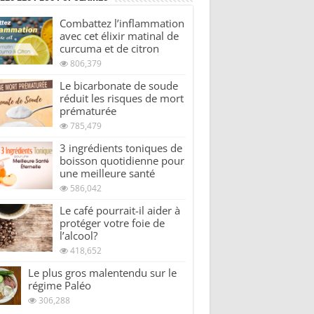
Combattez l’inflammation
avec cet élixir matinal de
curcuma et de citron
806,379
Le bicarbonate de soude
réduit les risques de mort
prématurée
785,479
3 ingrédients toniques de
boisson quotidienne pour
une meilleure santé
586,042
Le café pourrait-il aider à
protéger votre foie de
l’alcool?
418,652
Le plus gros malentendu sur le
régime Paléo
306,288