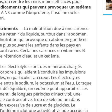
ps, ou rendre les reins moins efficaces pour
édicaments qui peuvent provoquer un œdème
s AINS comme l’ibuprofène, l’insuline ou les
on.
utriments —
La malnutrition due à une carence
 à retenir du liquide, surtout dans l’abdomen.
lnutrition qui provoque un abdomen gonflé et
le plus souvent les enfants dans les pays en
ont rares. Certaines carences en vitamines B
e rétention d’eau et un œdème.
Les électrolytes sont des minéraux chargés
orporels qui aident à conduire les impulsions
s, en particulier au cœur. Les électrolytes
e entre le sodium, le potassium et l’eau. Lorsque
st déséquilibré, un œdème peut apparaître. Les
t : de longues périodes d’inactivité, une
lule contraceptive, trop de sel/sodium dans
on excessive de sucre et de glucides. Le
’œdème inclut une activité physique accrue, la