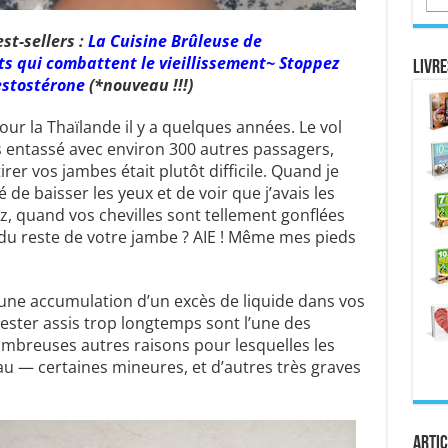
t-sellers :
La Cuisine Brûleuse de
ts qui combattent le vieillissement
~
Stoppez
Livre
Testostérone
(*nouveau !!!)
our la Thaïlande il y a quelques années. Le vol
s entassé avec environ 300 autres passagers,
er vos jambes était plutôt difficile. Quand je
ué de baisser les yeux et de voir que j’avais les
ez, quand vos chevilles sont tellement gonflées
 du reste de votre jambe ? AIE ! Même mes pieds
une accumulation d’un excès de liquide dans vos
e rester assis trop longtemps sont l’une des
ombreuses autres raisons pour lesquelles les
eau — certaines mineures, et d’autres très graves
Artic