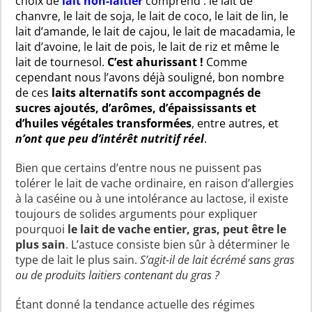
choix de
lait non-laitier
comprend : le lait de
chanvre, le lait de soja, le lait de coco, le lait de lin, le
lait d’amande, le lait de cajou, le lait de macadamia, le
lait d’avoine, le lait de pois, le lait de riz et même le
lait de tournesol.
C’est ahurissant !
Comme
cependant nous l’avons déjà souligné, bon nombre
de ces
laits alternatifs sont accompagnés de
sucres ajoutés, d’arômes, d’épaississants et
d’huiles végétales transformées
, entre autres, et
n’ont que peu d’intérêt nutritif réel
.
Bien que certains d’entre nous ne puissent pas
tolérer le lait de vache ordinaire, en raison d’allergies
à la caséine ou à une intolérance au lactose, il existe
toujours de solides arguments pour expliquer
pourquoi
le lait de vache entier, gras, peut être le
plus sain
. L’astuce consiste bien sûr à déterminer le
type de lait le plus sain.
S’agit-il de lait écrémé sans gras
ou de produits laitiers contenant du gras ?
Étant donné la tendance actuelle des régimes