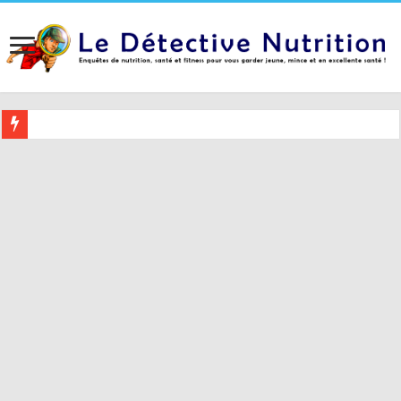
Buvez ceci 2 heures avant le coucher pour mieux dormir (et 5 conseil