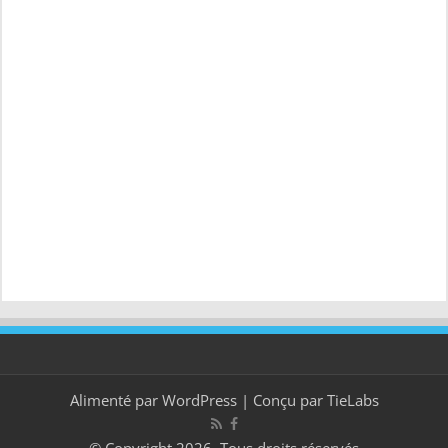
Alimenté par
WordPress
| Conçu par
TieLabs
© Copyright 2026, Tous droits réservés