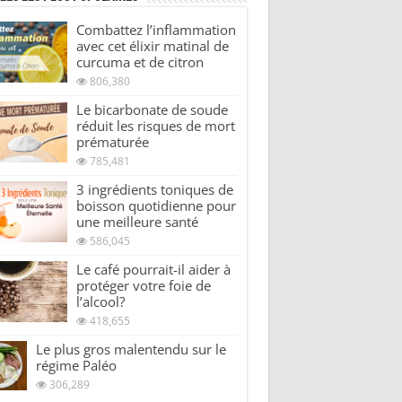
Combattez l’inflammation
avec cet élixir matinal de
curcuma et de citron
806,380
Le bicarbonate de soude
réduit les risques de mort
prématurée
785,481
3 ingrédients toniques de
boisson quotidienne pour
une meilleure santé
586,045
Le café pourrait-il aider à
protéger votre foie de
l’alcool?
418,655
Le plus gros malentendu sur le
régime Paléo
306,289