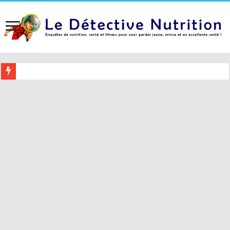
Buvez ceci 2 heures avant le coucher pour mieux dormir (et 5 conseil