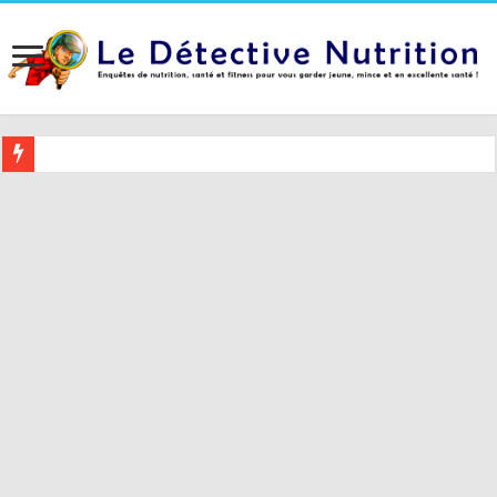
Buvez ceci 2 heures avant le coucher pour mieux dormir (et 5 conseil