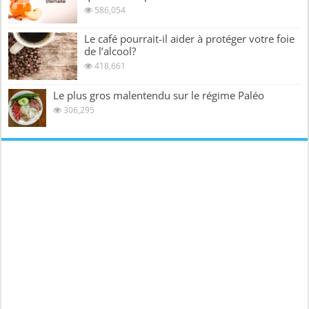
586,054
Le café pourrait-il aider à protéger votre foie
de l’alcool?
418,661
Le plus gros malentendu sur le régime Paléo
306,295