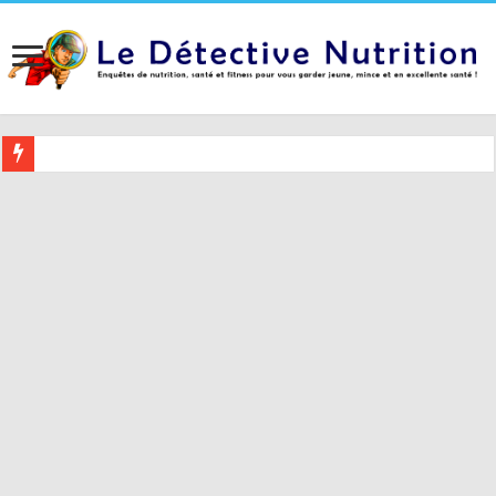
Buvez ceci 2 heures avant le coucher pour mieux dormir (et 5 conseil