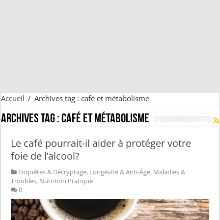
Accueil
/
Archives tag : café et métabolisme
Archives tag :
café et métabolisme
Le café pourrait-il aider à protéger votre
foie de l’alcool?
Enquêtes & Décryptage
,
Longévité & Anti-Âge
,
Maladies &
Troubles
,
Nutrition Pratique
0