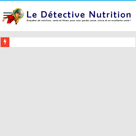
Buvez ceci 2 heures avant le coucher pour mieux dormir (et 5 conseil