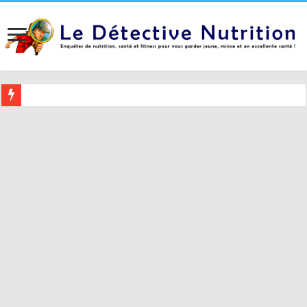
Buvez ceci 2 heures avant le coucher pour mieux dormir (et 5 conseil