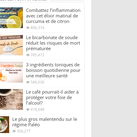
Combattez l’inflammation
avec cet élixir matinal de
curcuma et de citron
806,374
Le bicarbonate de soude
réduit les risques de mort
prématurée
785,472
3 ingrédients toniques de
boisson quotidienne pour
une meilleure santé
586,036
Le café pourrait-il aider à
protéger votre foie de
l’alcool?
418,648
Le plus gros malentendu sur le
régime Paléo
306,277