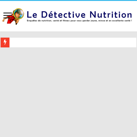
Buvez ceci 2 heures avant le coucher pour mieux dormir (et 5 conseil