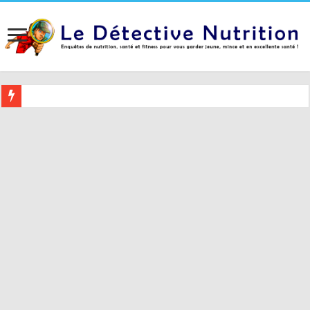
Buvez ceci 2 heures avant le coucher pour mieux dormir (et 5 conseil