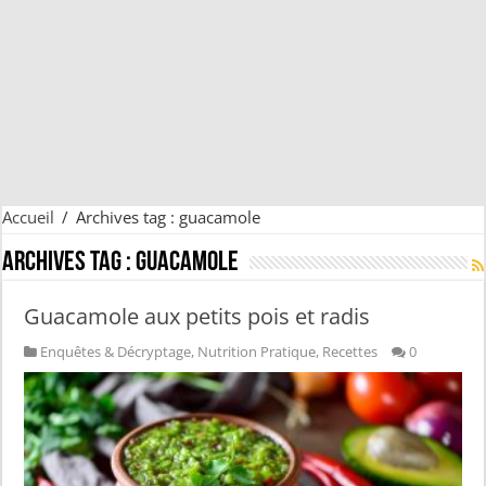
Accueil
/
Archives tag : guacamole
Archives tag :
guacamole
Guacamole aux petits pois et radis
Enquêtes & Décryptage
,
Nutrition Pratique
,
Recettes
0