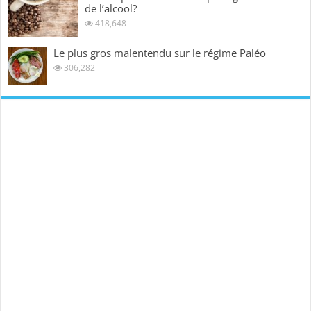
de l’alcool?
418,648
Le plus gros malentendu sur le régime Paléo
306,282