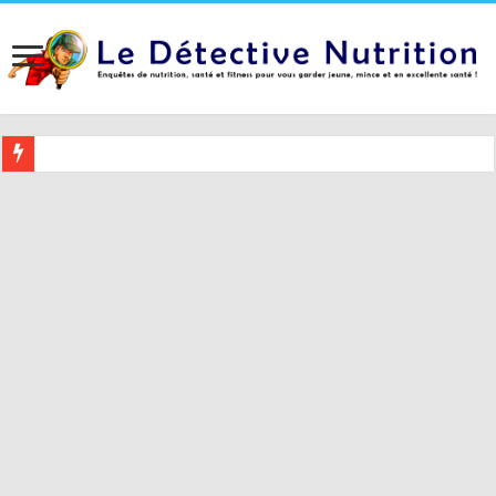
Buvez ceci 2 heures avant le coucher pour mieux dormir (et 5 conseil