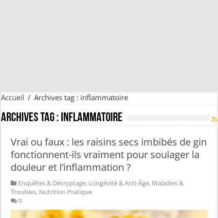
Accueil
/
Archives tag : inflammatoire
Archives tag :
inflammatoire
Vrai ou faux : les raisins secs imbibés de gin
fonctionnent-ils vraiment pour soulager la
douleur et l’inflammation ?
Enquêtes & Décryptage
,
Longévité & Anti-Âge
,
Maladies &
Troubles
,
Nutrition Pratique
0