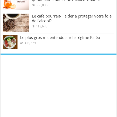
586,036
Le café pourrait-il aider à protéger votre foie
de l’alcool?
418,648
Le plus gros malentendu sur le régime Paléo
306,279