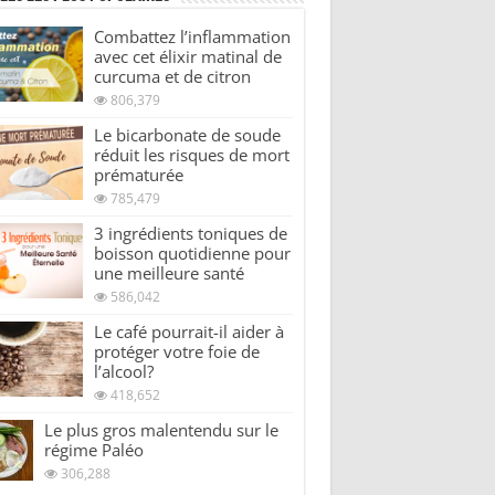
Combattez l’inflammation
avec cet élixir matinal de
curcuma et de citron
806,379
Le bicarbonate de soude
réduit les risques de mort
prématurée
785,479
3 ingrédients toniques de
boisson quotidienne pour
une meilleure santé
586,042
Le café pourrait-il aider à
protéger votre foie de
l’alcool?
418,652
Le plus gros malentendu sur le
régime Paléo
306,288