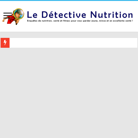
Buvez ceci 2 heures avant le coucher pour mieux dormir (et 5 conseil