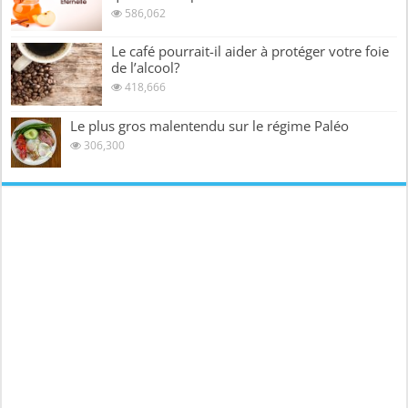
586,062
Le café pourrait-il aider à protéger votre foie
de l’alcool?
418,666
Le plus gros malentendu sur le régime Paléo
306,300