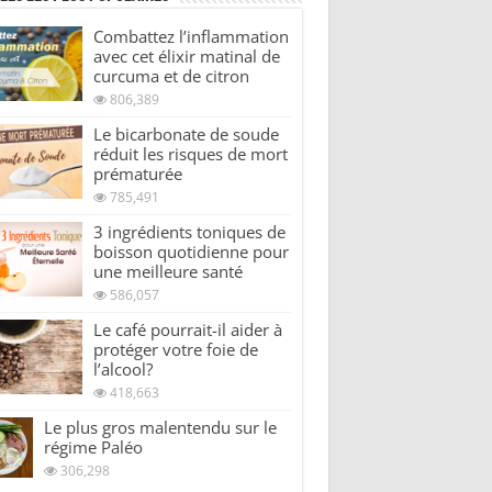
Combattez l’inflammation
avec cet élixir matinal de
curcuma et de citron
806,389
Le bicarbonate de soude
réduit les risques de mort
prématurée
785,491
3 ingrédients toniques de
boisson quotidienne pour
une meilleure santé
586,057
Le café pourrait-il aider à
protéger votre foie de
l’alcool?
418,663
Le plus gros malentendu sur le
régime Paléo
306,298