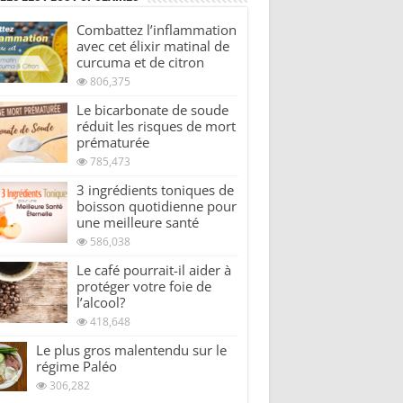
Combattez l’inflammation
avec cet élixir matinal de
curcuma et de citron
806,375
Le bicarbonate de soude
réduit les risques de mort
prématurée
785,473
3 ingrédients toniques de
boisson quotidienne pour
une meilleure santé
586,038
Le café pourrait-il aider à
protéger votre foie de
l’alcool?
418,648
Le plus gros malentendu sur le
régime Paléo
306,282