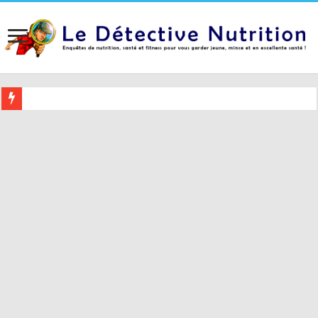
Buvez ceci 2 heures avant le coucher pour mieux dormir (et 5 conseil