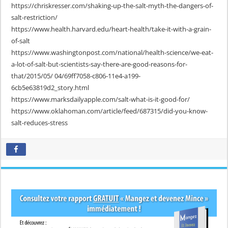
https://chriskresser.com/shaking-up-the-salt-myth-the-dangers-of-
salt-restriction/
https://www.health.harvard.edu/heart-health/take-it-with-a-grain-
of-salt
https://www.washingtonpost.com/national/health-science/we-eat-
a-lot-of-salt-but-scientists-say-there-are-good-reasons-for-
that/2015/05/ 04/69ff7058-c806-11e4-a199-
6cb5e63819d2_story.html
https://www.marksdailyapple.com/salt-what-is-it-good-for/
https://www.oklahoman.com/article/feed/687315/did-you-know-
salt-reduces-stress