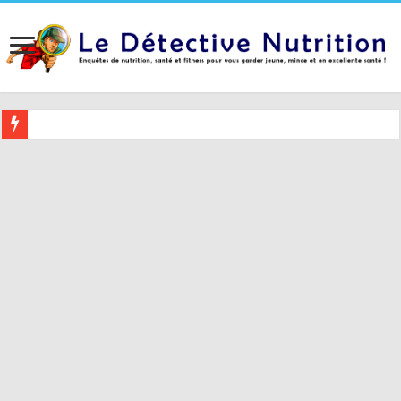
Buvez ceci 2 heures avant le coucher pour mieux dormir (et 5 conseil