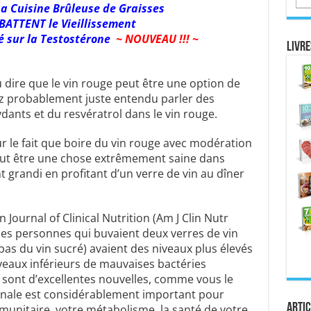
La Cuisine Brûleuse de Graisses
BATTENT le Vieillissement
é sur la Testostérone
~ NOUVEAU !!! ~
Livre
ire que le vin rouge peut être une option de
ez probablement juste entendu parler des
ants et du resvératrol dans le vin rouge.
ur le fait que boire du vin rouge avec modération
eut être une chose extrêmement saine dans
t grandi en profitant d’un verre de vin au dîner
Journal of Clinical Nutrition (Am J Clin Nutr
les personnes qui buvaient deux verres de vin
pas du vin sucré) avaient des niveaux plus élevés
veaux inférieurs de mauvaises bactéries
 sont d’excellentes nouvelles, comme vous le
estinale est considérablement important pour
Artic
munitaire, votre métabolisme, la santé de votre