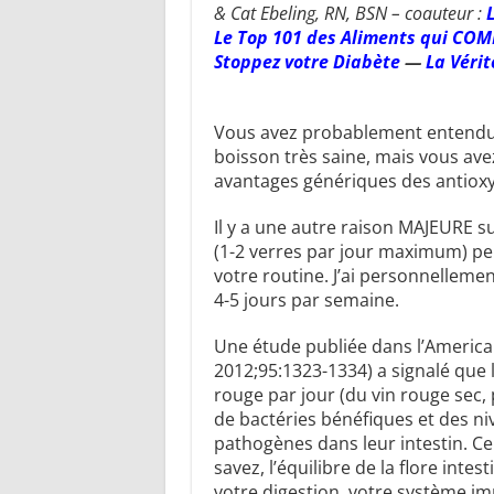
& Cat Ebeling, RN, BSN – coauteur :
Le Top 101 des Aliments qui COM
Stoppez votre Diabète
—
La Vérit
Vous avez probablement entendu d
boisson très saine, mais vous av
avantages génériques des antioxyd
Il y a une autre raison MAJEURE s
(1-2 verres par jour maximum) p
votre routine. J’ai personnellemen
4-5 jours par semaine.
Une étude publiée dans l’American 
2012;95:1323-1334) a signalé que 
rouge par jour (du vin rouge sec, 
de bactéries bénéfiques et des ni
pathogènes dans leur intestin. Ce
savez, l’équilibre de la flore int
votre digestion, votre système im