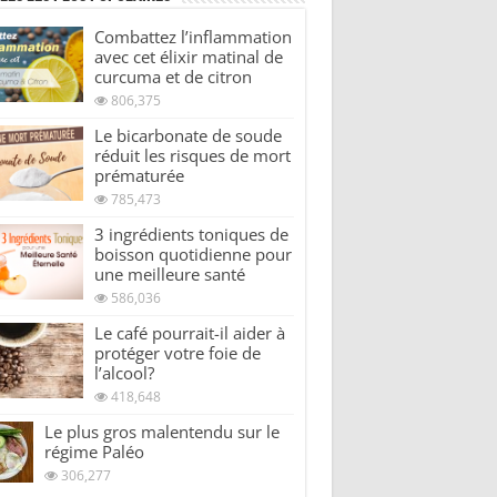
Combattez l’inflammation
avec cet élixir matinal de
curcuma et de citron
806,375
Le bicarbonate de soude
réduit les risques de mort
prématurée
785,473
3 ingrédients toniques de
boisson quotidienne pour
une meilleure santé
586,036
Le café pourrait-il aider à
protéger votre foie de
l’alcool?
418,648
Le plus gros malentendu sur le
régime Paléo
306,277