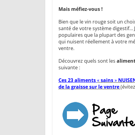
Mais méfiez-vous !
Bien que le vin rouge soit un choi
santé de votre système digestif… J
populaires que la plupart des gen
qui nuisent réellement à votre mé
ventre.
Découvrez quels sont les
aliment
suivante :
Ces 23 aliments
«
sains
»
NUISENT
de la graisse sur le ventre
(évitez