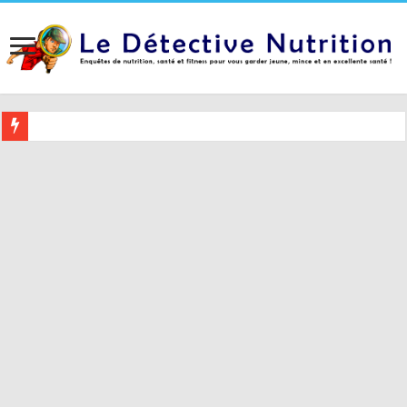
Buvez ceci 2 heures avant le coucher pour mieux dormir (et 5 conseil