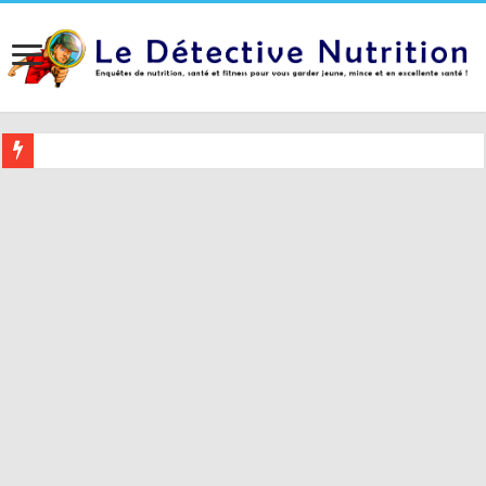
Buvez ceci 2 heures avant le coucher pour mieux dormir (et 5 conseil