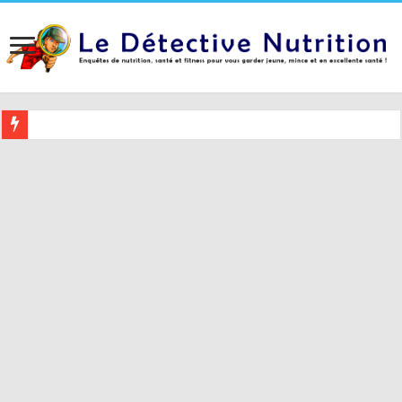
Buvez ceci 2 heures avant le coucher pour mieux dormir (et 5 conseil