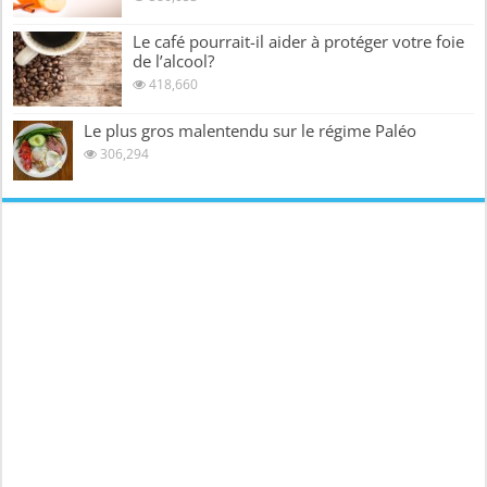
Le café pourrait-il aider à protéger votre foie
de l’alcool?
418,660
Le plus gros malentendu sur le régime Paléo
306,294