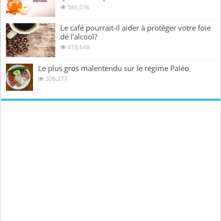
586,036
Le café pourrait-il aider à protéger votre foie
de l’alcool?
418,648
Le plus gros malentendu sur le régime Paléo
306,277