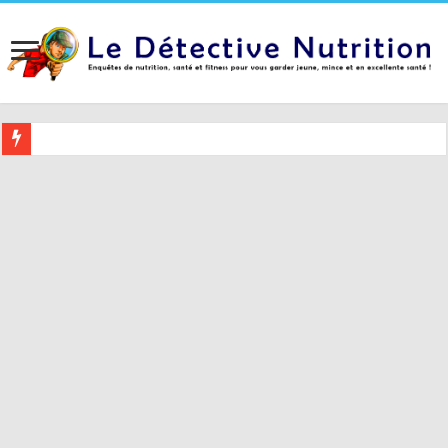
Buvez ceci 2 heures avant le coucher pour mieux dormir (et 5 conseil