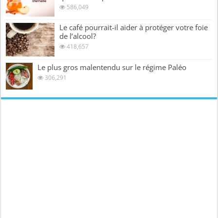
586,049
Le café pourrait-il aider à protéger votre foie
de l’alcool?
418,657
Le plus gros malentendu sur le régime Paléo
306,291