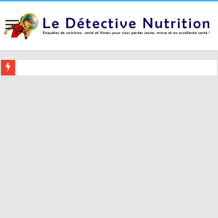
Buvez ceci 2 heures avant le coucher pour mieux dormir (et 5 conseil