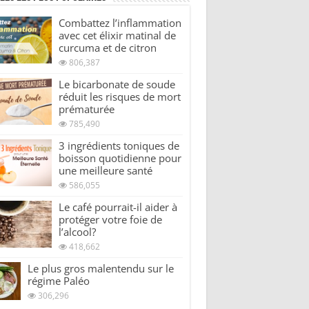
Combattez l’inflammation
avec cet élixir matinal de
curcuma et de citron
806,387
Le bicarbonate de soude
réduit les risques de mort
prématurée
785,490
3 ingrédients toniques de
boisson quotidienne pour
une meilleure santé
586,055
Le café pourrait-il aider à
protéger votre foie de
l’alcool?
418,662
Le plus gros malentendu sur le
régime Paléo
306,296