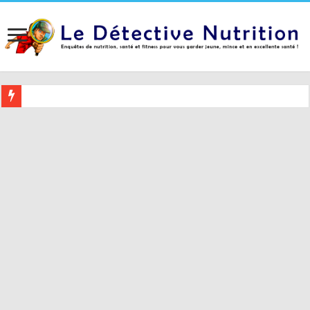
Buvez ceci 2 heures avant le coucher pour mieux dormir (et 5 conseil