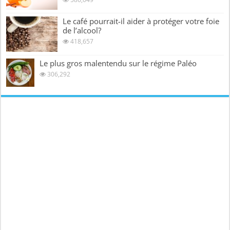
Le café pourrait-il aider à protéger votre foie
de l’alcool?
418,657
Le plus gros malentendu sur le régime Paléo
306,292