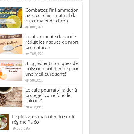
Combattez l’inflammation
avec cet élixir matinal de
curcuma et de citron
806,387
Le bicarbonate de soude
réduit les risques de mort
prématurée
785,490
3 ingrédients toniques de
boisson quotidienne pour
une meilleure santé
586,055
Le café pourrait-il aider à
protéger votre foie de
l’alcool?
418,662
Le plus gros malentendu sur le
régime Paléo
306,296