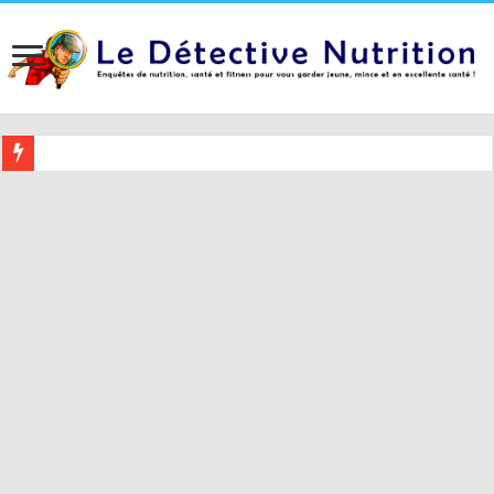
Buvez ceci 2 heures avant le coucher pour mieux dormir (et 5 conseil