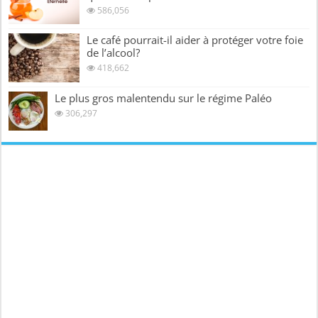
586,056
Le café pourrait-il aider à protéger votre foie
de l’alcool?
418,662
Le plus gros malentendu sur le régime Paléo
306,297