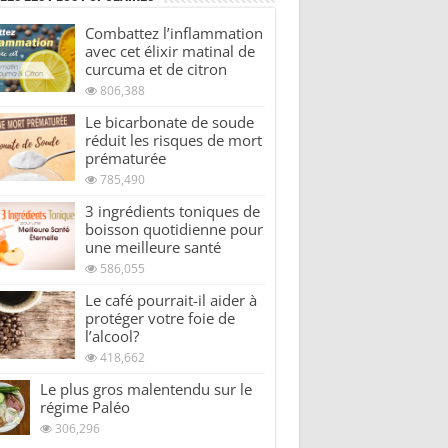
Combattez l’inflammation
avec cet élixir matinal de
curcuma et de citron
806,388
Le bicarbonate de soude
réduit les risques de mort
prématurée
785,490
3 ingrédients toniques de
boisson quotidienne pour
une meilleure santé
586,055
Le café pourrait-il aider à
protéger votre foie de
l’alcool?
418,662
Le plus gros malentendu sur le
régime Paléo
306,296