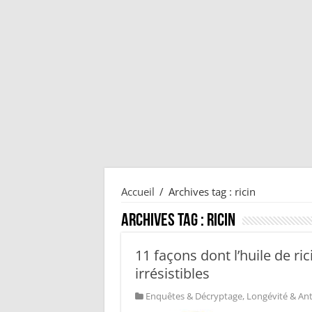
Accueil
/
Archives tag : ricin
Archives tag :
ricin
11 façons dont l’huile de ri
irrésistibles
Enquêtes & Décryptage
,
Longévité & Ant