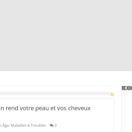
Rejoi
cin rend votre peau et vos cheveux
i-Âge
,
Maladies & Troubles
0