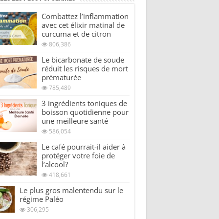
Combattez l’inflammation
avec cet élixir matinal de
curcuma et de citron
806,386
Le bicarbonate de soude
réduit les risques de mort
prématurée
785,489
3 ingrédients toniques de
boisson quotidienne pour
une meilleure santé
586,054
Le café pourrait-il aider à
protéger votre foie de
l’alcool?
418,661
Le plus gros malentendu sur le
régime Paléo
306,295