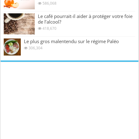
586,068
Le café pourrait-il aider à protéger votre foie
de l’alcool?
418,670
Le plus gros malentendu sur le régime Paléo
306,304