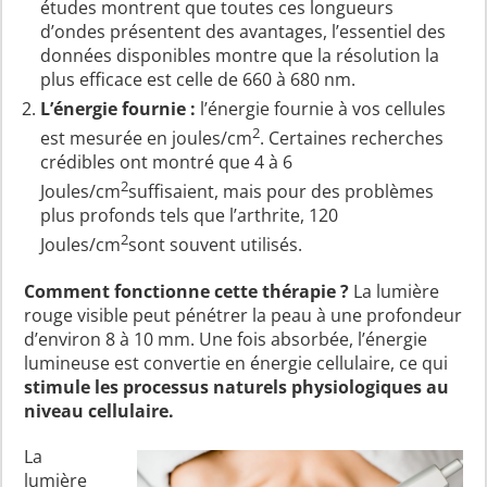
études montrent que toutes ces longueurs
d’ondes présentent des avantages, l’essentiel des
données disponibles montre que la résolution la
plus efficace est celle de 660 à 680 nm.
L’énergie fournie :
l’énergie fournie à vos cellules
2
est mesurée en joules/cm
. Certaines recherches
crédibles ont montré que 4 à 6
2
Joules/cm
suffisaient, mais pour des problèmes
plus profonds tels que l’arthrite, 120
2
Joules/cm
sont souvent utilisés.
Comment fonctionne cette thérapie ?
La lumière
rouge visible peut pénétrer la peau à une profondeur
d’environ 8 à 10 mm. Une fois absorbée, l’énergie
lumineuse est convertie en énergie cellulaire, ce qui
stimule les processus naturels physiologiques au
niveau cellulaire.
La
lumière