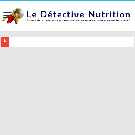
Buvez ceci 2 heures avant le coucher pour mieux dormir (et 5 conseil