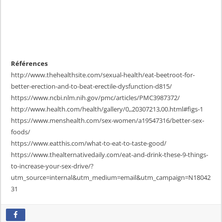
Références
http://www.thehealthsite.com/sexual-health/eat-beetroot-for-
better-erection-and-to-beat-erectile-dysfunction-d815/
https://www.ncbi.nlm.nih.gov/pmc/articles/PMC3987372/
http://www.health.com/health/gallery/0,,20307213,00.html#figs-1
https://www.menshealth.com/sex-women/a19547316/better-sex-
foods/
https://www.eatthis.com/what-to-eat-to-taste-good/
https://www.thealternativedaily.com/eat-and-drink-these-9-things-
to-increase-your-sex-drive/?
utm_source=internal&utm_medium=email&utm_campaign=N18042
31