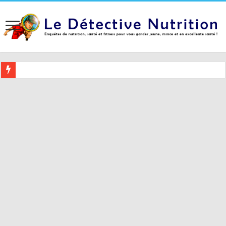
Buvez ceci 2 heures avant le coucher pour mieux dormir (et 5 conseil