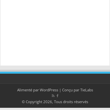
Alimenté par
WordPress
| Conçu par
TieLabs
© Copyright 2026, Tous droits réservés