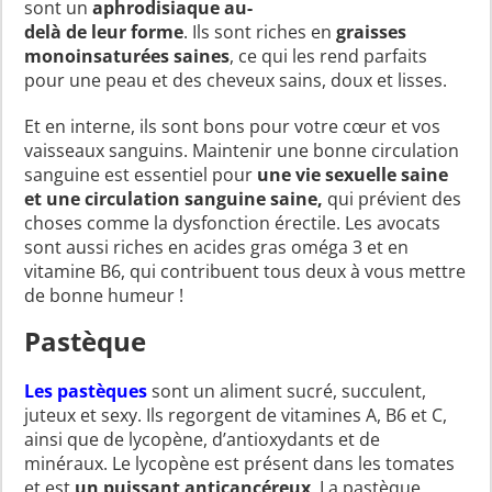
sont un
aphrodisiaque au-
delà de leur forme
. Ils sont riches en
graisses
monoinsaturées saines
, ce qui les rend parfaits
pour une peau et des cheveux sains, doux et lisses.
Et en interne, ils sont bons pour votre cœur et vos
vaisseaux sanguins. Maintenir une bonne circulation
sanguine est essentiel pour
une vie sexuelle saine
et une circulation sanguine saine,
qui prévient des
choses comme la dysfonction érectile. Les avocats
sont aussi riches en acides gras oméga 3 et en
vitamine B6, qui contribuent tous deux à vous mettre
de bonne humeur !
Pastèque
Les pastèques
sont un aliment sucré, succulent,
juteux et sexy. Ils regorgent de vitamines A, B6 et C,
ainsi que de lycopène, d’antioxydants et de
minéraux. Le lycopène est présent dans les tomates
et est
un puissant anticancéreux
. La pastèque