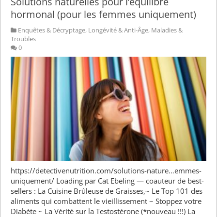
Solutions naturelles pour l’équilibre
hormonal (pour les femmes uniquement)
Enquêtes & Décryptage
,
Longévité & Anti-Âge
,
Maladies &
Troubles
0
https://detectivenutrition.com/solutions-nature…emmes-
uniquement/ Loading par Cat Ebeling — coauteur de best-
sellers : La Cuisine Brûleuse de Graisses,~ Le Top 101 des
aliments qui combattent le vieillissement ~ Stoppez votre
Diabète ~ La Vérité sur la Testostérone (*nouveau !!!) La