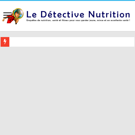
Buvez ceci 2 heures avant le coucher pour mieux dormir (et 5 conseil