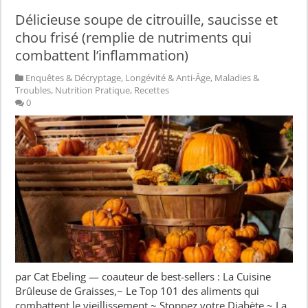
Délicieuse soupe de citrouille, saucisse et
chou frisé (remplie de nutriments qui
combattent l’inflammation)
Enquêtes & Décryptage
,
Longévité & Anti-Âge
,
Maladies &
Troubles
,
Nutrition Pratique
,
Recettes
0
par Cat Ebeling — coauteur de best-sellers : La Cuisine
Brûleuse de Graisses,~ Le Top 101 des aliments qui
combattent le vieillissement ~ Stoppez votre Diabète ~ La