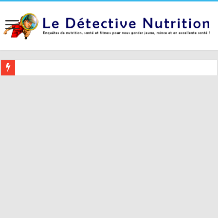
Buvez ceci 2 heures avant le coucher pour mieux dormir (et 5 conseil