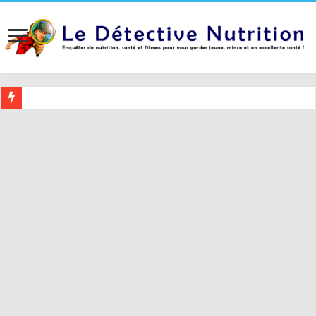
Buvez ceci 2 heures avant le coucher pour mieux dormir (et 5 conseil