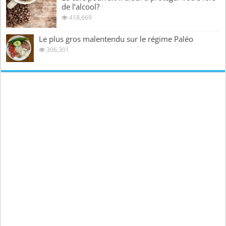
de l’alcool?
418,669
Le plus gros malentendu sur le régime Paléo
306,301