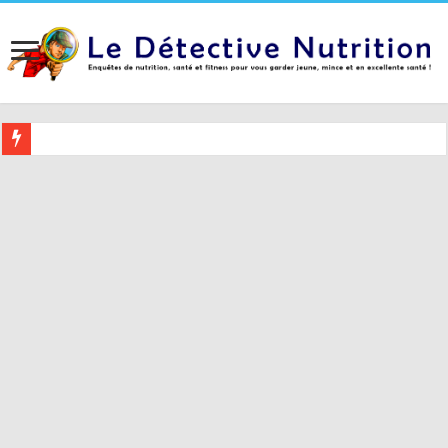
Buvez ceci 2 heures avant le coucher pour mieux dormir (et 5 conseil