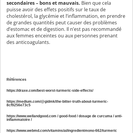
secondaires – bons et mauvais.
Bien que cela
puisse avoir des effets positifs sur le taux de
cholestérol, la glycémie et l’inflammation, en prendre
de grandes quantités peut causer des problèmes
d’estomac et de digestion. Il n’est pas recommandé
aux femmes enceintes ou aux personnes prenant
des anticoagulants.
Références
https://draxe.com/best-worst-turmeric-side-effects/
https://medium.com/@gidmk/the-bitter-truth-about-turmeric-
8cf9256e73c5
https://www.wellandgood.com / good-food / dosage de curcuma / anti-
inflammatoire /
https://www.webmd.com/vitamins/ai/ingredientmono-662/turmeric