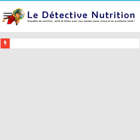
Buvez ceci 2 heures avant le coucher pour mieux dormir (et 5 conseil