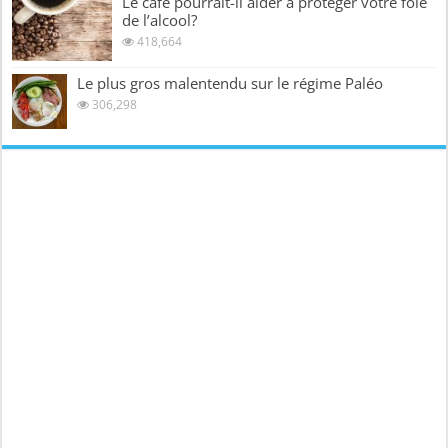
Le café pourrait-il aider à protéger votre foie
de l’alcool?
418,664
Le plus gros malentendu sur le régime Paléo
306,298