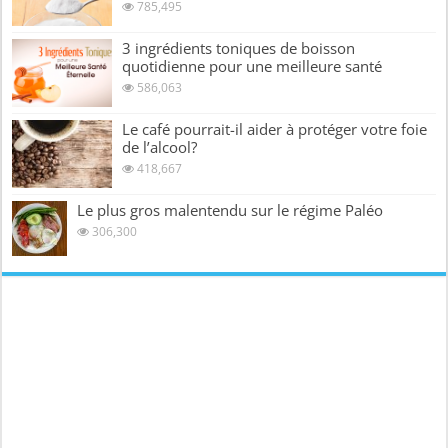
785,495
3 ingrédients toniques de boisson
quotidienne pour une meilleure santé
586,063
Le café pourrait-il aider à protéger votre foie
de l’alcool?
418,667
Le plus gros malentendu sur le régime Paléo
306,300