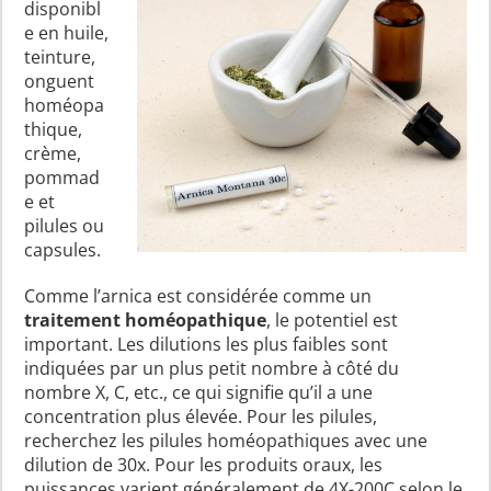
disponibl
e en huile,
teinture,
onguent
homéopa
thique,
crème,
pommad
e et
pilules ou
capsules.
Comme l’arnica est considérée comme un
traitement homéopathique
, le potentiel est
important. Les dilutions les plus faibles sont
indiquées par un plus petit nombre à côté du
nombre X, C, etc., ce qui signifie qu’il a une
concentration plus élevée. Pour les pilules,
recherchez les pilules homéopathiques avec une
dilution de 30x. Pour les produits oraux, les
puissances varient généralement de 4X-200C selon le