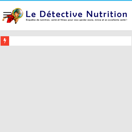
Buvez ceci 2 heures avant le coucher pour mieux dormir (et 5 conseil