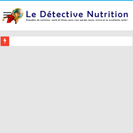
Buvez ceci 2 heures avant le coucher pour mieux dormir (et 5 conseil