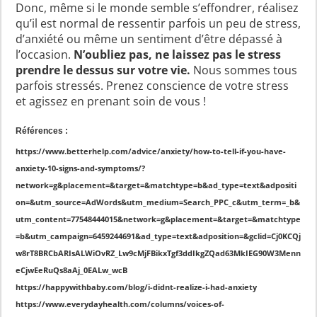
Donc, même si le monde semble s’effondrer, réalisez
qu’il est normal de ressentir parfois un peu de stress,
d’anxiété ou même un sentiment d’être dépassé à
l’occasion.
N’oubliez pas, ne laissez pas le stress
prendre le dessus sur votre vie.
Nous sommes tous
parfois stressés. Prenez conscience de votre stress
et agissez en prenant soin de vous !
Références :
https://www.betterhelp.com/advice/anxiety/how-to-tell-if-you-have-
anxiety-10-signs-and-symptoms/?
network=g&placement=&target=&matchtype=b&ad_type=text&adpositi
on=&utm_source=AdWords&utm_medium=Search_PPC_c&utm_term=_b&
utm_content=77548444015&network=g&placement=&target=&matchtype
=b&utm_campaign=6459244691&ad_type=text&adposition=&gclid=Cj0KCQj
w8rT8BRCbARIsALWiOvRZ_Lw9cMjFBikxTgf3ddIkgZQad63MkIEG90W3Menn
eCjwEeRuQs8aAj_0EALw_wcB
https://happywithbaby.com/blog/i-didnt-realize-i-had-anxiety
https://www.everydayhealth.com/columns/voices-of-