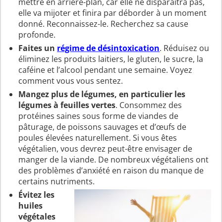
mettre en arrière-plan, car elle ne disparaîtra pas,
elle va mijoter et finira par déborder à un moment
donné. Reconnaissez-le. Recherchez sa cause
profonde.
Faites un
régime de désintoxication
. Réduisez ou
éliminez les produits laitiers, le gluten, le sucre, la
caféine et l’alcool pendant une semaine. Voyez
comment vous vous sentez.
Mangez plus de légumes, en particulier les
légumes à feuilles vertes
. Consommez des
protéines saines sous forme de viandes de
pâturage, de poissons sauvages et d’œufs de
poules élevées naturellement. Si vous êtes
végétalien, vous devrez peut-être envisager de
manger de la viande. De nombreux végétaliens ont
des problèmes d’anxiété en raison du manque de
certains nutriments.
Évitez les
huiles
végétales